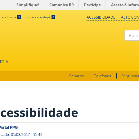
Simplifique!
Comunica BR
Participe
Acesso à infor
ACESSIBILIDADE
ALTO CO
ara a busca
3
Ir para o rodapé
4
Buscar
NDIA
Serviços
Telefones
Perguntas
cessibilidade
Portal PPG
icado: 31/03/2017 - 11:49