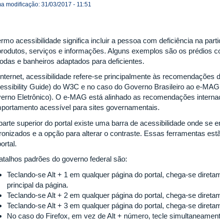
ma modificação: 31/03/2017 - 11:51
ermo acessibilidade significa incluir a pessoa com deficiência na par
produtos, serviços e informações. Alguns exemplos são os prédios 
rodas e banheiros adaptados para deficientes.
internet, acessibilidade refere-se principalmente às recomendaçõe
essibility Guide) do W3C e no caso do Governo Brasileiro ao e-MAG
erno Eletrônico). O e-MAG está alinhado as recomendações interna
portamento acessível para sites governamentais.
parte superior do portal existe uma barra de acessibilidade onde se 
ronizados e a opção para alterar o contraste. Essas ferramentas est
ortal.
atalhos padrões do governo federal são:
Teclando-se Alt + 1 em qualquer página do portal, chega-se dire
principal da página.
Teclando-se Alt + 2 em qualquer página do portal, chega-se diretam
Teclando-se Alt + 3 em qualquer página do portal, chega-se diret
No caso do Firefox, em vez de Alt + número, tecle simultaneamente