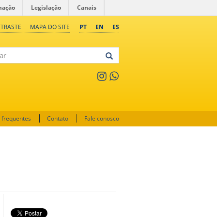
mação
Legislação
Canais
NTRASTE
MAPA DO SITE
PT
EN
ES
 frequentes
Contato
Fale conosco