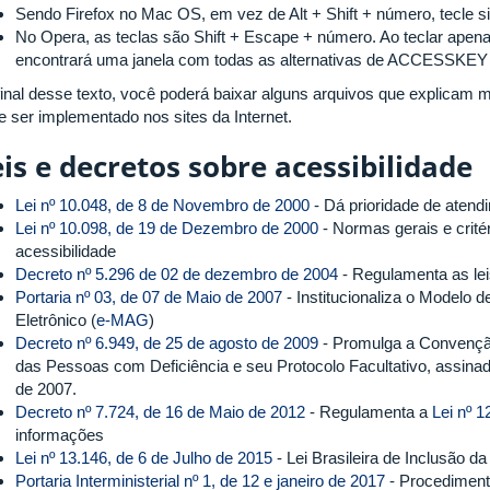
Sendo Firefox no Mac OS, em vez de Alt + Shift + número, tecle s
No Opera, as teclas são Shift + Escape + número. Ao teclar apena
encontrará uma janela com todas as alternativas de ACCESSKEY 
final desse texto, você poderá baixar alguns arquivos que explicam 
e ser implementado nos sites da Internet.
is e decretos sobre acessibilidade
Lei nº 10.048, de 8 de Novembro de 2000
- Dá prioridade de atend
Lei nº 10.098, de 19 de Dezembro de 2000
- Normas gerais e crité
acessibilidade
Decreto nº 5.296 de 02 de dezembro de 2004
- Regulamenta as lei
Portaria nº 03, de 07 de Maio de 2007
- Institucionaliza o Modelo 
Eletrônico (
e-MAG
)
Decreto nº 6.949, de 25 de agosto de 2009
- Promulga a Convenção
das Pessoas com Deficiência e seu Protocolo Facultativo, assin
de 2007.
Decreto nº 7.724, de 16 de Maio de 2012
- Regulamenta a
Lei nº 1
informações
Lei nº 13.146, de 6 de Julho de 2015
- Lei Brasileira de Inclusão 
Portaria Interministerial nº 1, de 12 e janeiro de 2017
- Procediment