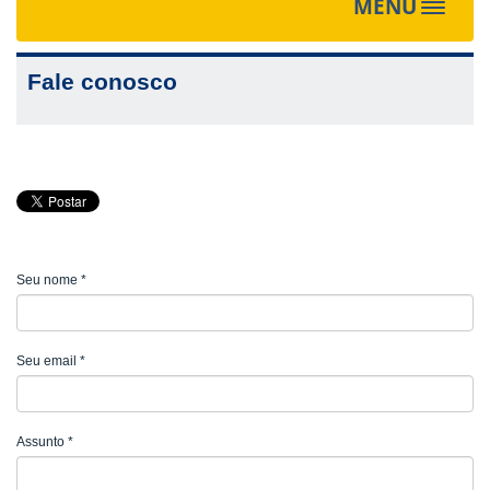
MENU
Toggle
navigat
Fale conosco
Seu nome
*
Seu email
*
Assunto
*