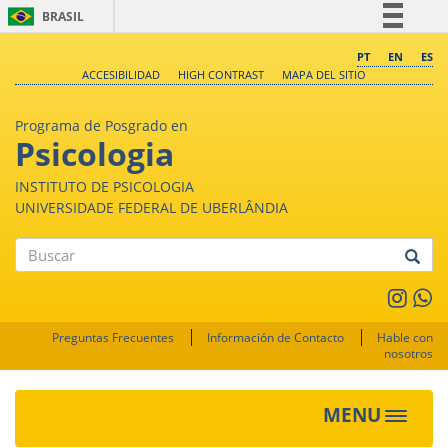
BRASIL
Simplifique!
PT
EN
ES
ACCESIBILIDAD
HIGH CONTRAST
MAPA DEL SITIO
Comunica BR
Participe
Programa de Posgrado en
Acesso à informação
Psicologia
Legislação
INSTITUTO DE PSICOLOGIA
Canais
UNIVERSIDADE FEDERAL DE UBERLÂNDIA
Buscar
Preguntas Frecuentes
Información de Contacto
Hable con
nosotros
MENU
Toggle
navigat