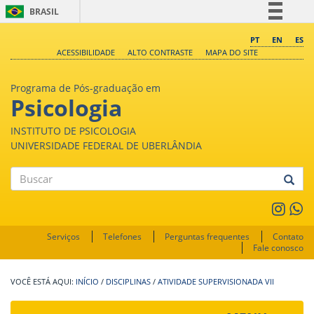
BRASIL
Simplifique!
PT
EN
ES
ACESSIBILIDADE
ALTO CONTRASTE
MAPA DO SITE
Comunica BR
Participe
Programa de Pós-graduação em
Acesso à informação
Psicologia
Legislação
INSTITUTO DE PSICOLOGIA
Canais
UNIVERSIDADE FEDERAL DE UBERLÂNDIA
Buscar
Serviços
Telefones
Perguntas frequentes
Contato
Fale conosco
INÍCIO
/
DISCIPLINAS
/
ATIVIDADE SUPERVISIONADA VII