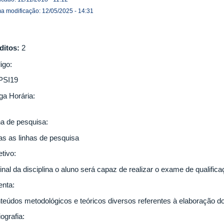
ma modificação: 12/05/2025 - 14:31
ditos:
2
igo:
PSI19
ga Horária:
ha de pesquisa:
as as linhas de pesquisa
etivo:
inal da disciplina o aluno será capaz de realizar o exame de qualific
nta:
teúdos metodológicos e teóricos diversos referentes à elaboração do
iografia: