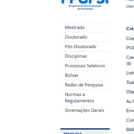
Últi
Mestrado
Cré
Doutorado
Cód
Pós-Doutorado
PG
Disciplinas
Car
30
Processos Seletivos
Lin
Bolsas
Tod
Redes de Pesquisa
Obj
Normas e
Regulamentos
Ao f
Orientações Gerais
Eme
Con
Bibl
PESQUISA