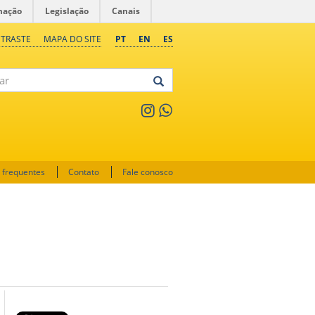
mação
Legislação
Canais
NTRASTE
MAPA DO SITE
PT
EN
ES
 frequentes
Contato
Fale conosco