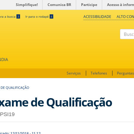
Simplifique!
Comunica BR
Participe
Acesso à infor
ACESSIBILIDADE
ALTO CO
ara a busca
3
Ir para o rodapé
4
Buscar
NDIA
Serviços
Telefones
Perguntas
 DE QUALIFICAÇÃO
xame de Qualificação
PSI19
icado: 12/11/2018 - 11:12