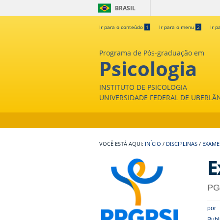
BRASIL
Ir para o conteúdo
1
Ir para o menu
2
Ir p
Programa de Pós-graduação em
Psicologia
INSTITUTO DE PSICOLOGIA
UNIVERSIDADE FEDERAL DE UBERLÂ
INÍCIO
/
DISCIPLINAS
/
EXAME
E
PG
por
Publ