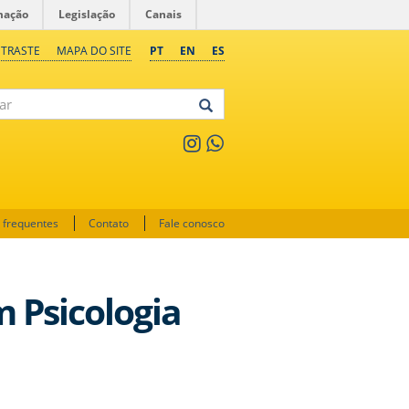
mação
Legislação
Canais
NTRASTE
MAPA DO SITE
PT
EN
ES
 frequentes
Contato
Fale conosco
 Psicologia