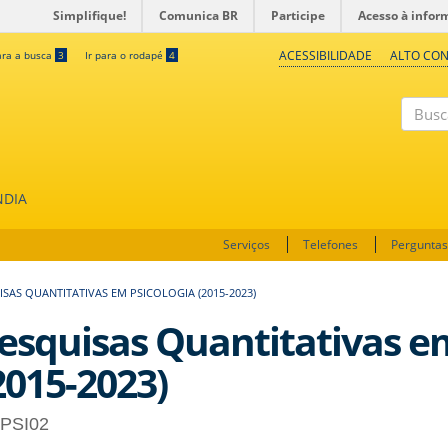
Simplifique!
Comunica BR
Participe
Acesso à infor
ACESSIBILIDADE
ALTO CO
ara a busca
3
Ir para o rodapé
4
Buscar
NDIA
Serviços
Telefones
Perguntas
SAS QUANTITATIVAS EM PSICOLOGIA (2015-2023)
esquisas Quantitativas em
2015-2023)
PSI02