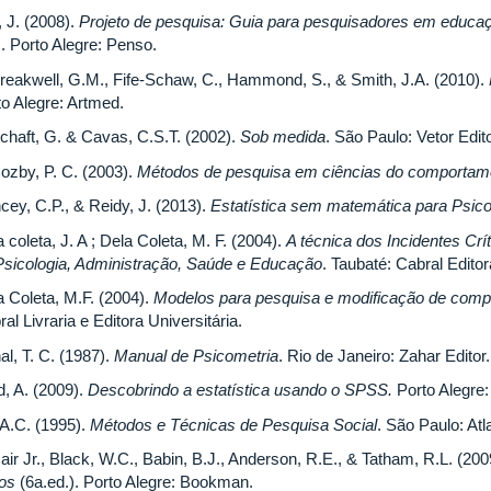
, J. (2008).
Projeto de pesquisa: Guia para pesquisadores em educaç
. Porto Alegre: Penso.
Breakwell, G.M., Fife-Schaw, C., Hammond, S., & Smith, J.A. (2010).
to Alegre: Artmed.
chaft, G. & Cavas, C.S.T. (2002).
Sob medida
. São Paulo: Vetor Edit
Cozby, P. C. (2003).
Métodos de pesquisa em ciências do comportam
cey, C.P., & Reidy, J. (2013).
Estatística sem matemática para Psic
 coleta, J. A ; Dela Coleta, M. F. (2004).
A técnica dos Incidentes Crít
Psicologia, Administração, Saúde e Educação
. Taubaté: Cabral Editora
a Coleta, M.F. (2004).
Modelos para pesquisa e modificação de com
al Livraria e Editora Universitária.
al, T. C. (1987).
Manual de Psicometria
. Rio de Janeiro: Zahar Editor.
d, A. (2009).
Descobrindo a estatística usando o SPSS.
Porto Alegre
 A.C. (1995).
Métodos e Técnicas de Pesquisa Social
. São Paulo: Atl
air Jr., Black, W.C., Babin, B.J., Anderson, R.E., & Tatham, R.L. (200
dos
(6a.ed.). Porto Alegre: Bookman.