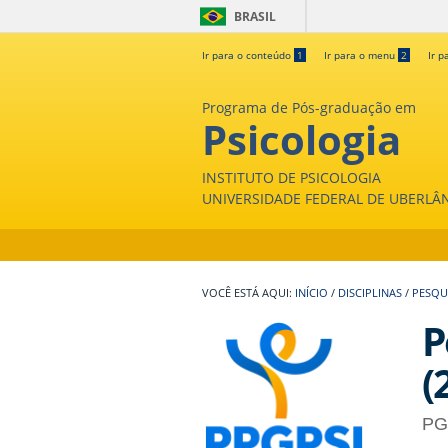
BRASIL
Ir para o conteúdo
1
Ir para o menu
2
Ir p
Programa de Pós-graduação em
Psicologia
INSTITUTO DE PSICOLOGIA
UNIVERSIDADE FEDERAL DE UBERLÂ
INÍCIO
/
DISCIPLINAS
/
PESQUI
P
(
PG