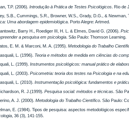
an, T.P. (2006).
Introdução à Prática de Testes Psicológicos
. Rio de 
ley, S.B., Cummings, S.R., Browner, W.S., Grady, D.G., & Newman, T
nica: Uma abordagem epidemiológica
. Porto Alegre: Artmed.
antowitz, Barry H., Roediger III, H. L. & Elmes, David G. (2006).
Psic
preender a pesquisa em psicologia
. São Paulo: Thomson Learning.
atos, E. M. & Marconi, M. A. (1995).
Metodologia do Trabalho Científi
asquali, L. (1996).
Teoria e métodos de medida em ciências do com
uali, L. (1999).
Instrumentos psicológicos: manual prático de elabo
uali, L. (2003).
Psicometria: teoria dos testes na Psicologia e na e
asquali, L. (2010).
Instrumentação psicológica: fundamentos e prátic
Richardson, R. J.(1999).
Pesquisa social: métodos e técnicas
. São Pa
rino, A. J. (2000).
Metodologia do Trabalho Científico
. São Paulo: Co
elman, E. (1984). Tipos de pesquisa: aspectos metodológicos especí
cologia
, 36 (3), 141-155.