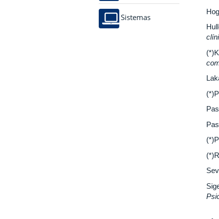
Hog
Sistemas
Hul
clí
(*)K
com
Lak
(*)P
Pasq
Pasq
(*)P
(*)
Seve
Sig
Psi