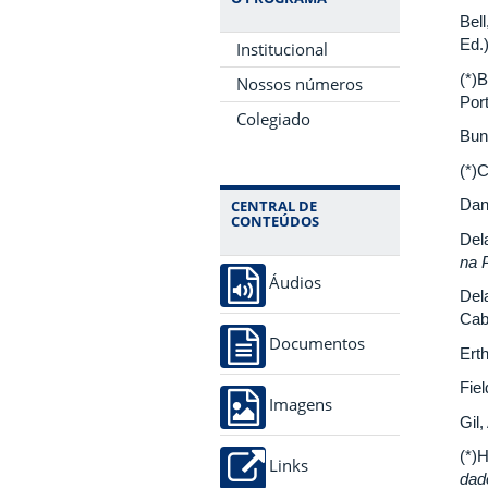
Bell
Ed.)
Institucional
(*)
Nossos números
Por
Colegiado
Bun
(*)
Dan
CENTRAL DE
CONTEÚDOS
Dela
na 
Áudios
Del
Cabr
Documentos
Erth
Fiel
Imagens
Gil,
(*)H
Links
da