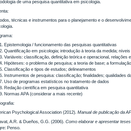
odologia de uma pesquisa quantitativa em psicologia.
nta:
odos, técnicas e instrumentos para o planejamento e o desenvolvime
ologia.
grama:
Epistemologia / funcionamento das pesquisas quantitativas
Quantificação em psicologia; introdução à teoria da medida; nívei
Variáveis: classificação, definição teórica e operacional, relações e
Hipóteses: o problema de pesquisa; a teoria de base; a formulaçã
Classificação e tipos de estudos; delineamentos
Instrumentos de pesquisa: classificação; finalidades; qualidades 
Uso de programas estatísticos no tratamento de dados
Redação científica em pesquisa quantitativa
Normas APA (considerar a mais recente)
iografia:
rican Psychological Association (2012).
Manual de publicação da 
avat, A.R. & Dueños, G.G. (2006).
Como elaborar e apresentar teses
gre: Penso.