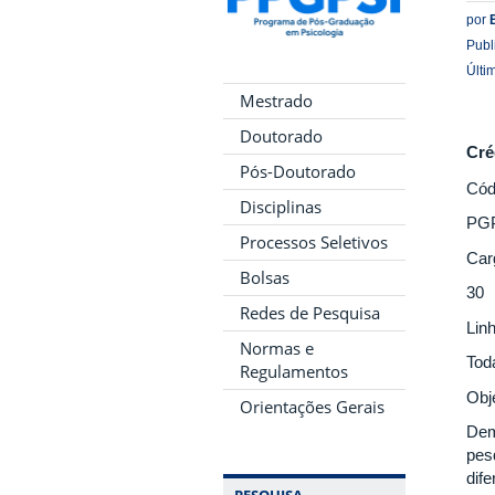
por
Publ
Últi
Mestrado
Doutorado
Cré
Pós-Doutorado
Cód
Disciplinas
PG
Processos Seletivos
Car
Bolsas
30
Redes de Pesquisa
Lin
Normas e
Tod
Regulamentos
Obj
Orientações Gerais
Dem
pesq
dife
PESQUISA