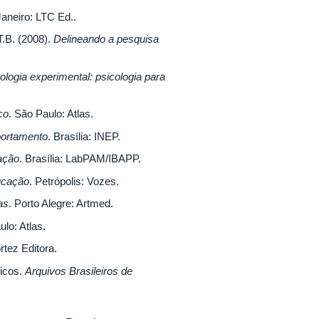
Janeiro: LTC Ed..
.B. (2008).
Delineando a pesquisa
ologia experimental: psicologia para
co
. São Paulo: Atlas.
portamento
. Brasília: INEP.
ração
. Brasília: LabPAM/IBAPP.
ducação
. Petrópolis: Vozes.
as
. Porto Alegre: Artmed.
ulo: Atlas.
rtez Editora.
ficos.
Arquivos Brasileiros de