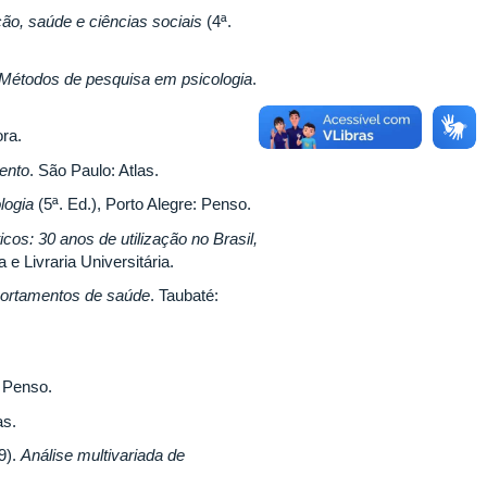
ão, saúde e ciências sociais
(4ª.
Métodos de pesquisa em psicologia
.
ora.
ento
. São Paulo: Atlas.
ologia
(5ª. Ed.), Porto Alegre: Penso.
icos: 30 anos de utilização no Brasil,
 e Livraria Universitária.
portamentos de saúde
. Taubaté:
: Penso.
as.
9).
Análise multivariada de