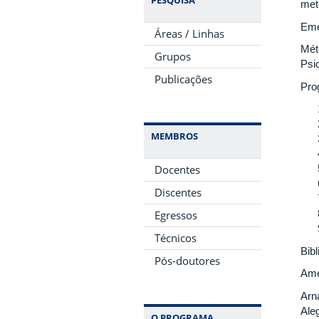
met
Eme
Áreas / Linhas
Mét
Grupos
Psic
Publicações
Pro
MEMBROS
Docentes
Discentes
Egressos
Técnicos
Bibl
Pós-doutores
Ame
Arn
Ale
O PROGRAMA