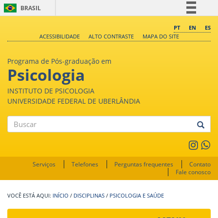
BRASIL
Simplifique!
PT
EN
ES
ACESSIBILIDADE
ALTO CONTRASTE
MAPA DO SITE
Comunica BR
Participe
Programa de Pós-graduação em
Acesso à informação
Psicologia
Legislação
INSTITUTO DE PSICOLOGIA
Canais
UNIVERSIDADE FEDERAL DE UBERLÂNDIA
Buscar
Serviços
Telefones
Perguntas frequentes
Contato
Fale conosco
INÍCIO
/
DISCIPLINAS
/
PSICOLOGIA E SAÚDE