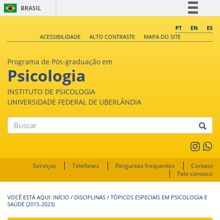
BRASIL
Simplifique!
PT
EN
ES
ACESSIBILIDADE
ALTO CONTRASTE
MAPA DO SITE
Comunica BR
Participe
Programa de Pós-graduação em
Acesso à informação
Psicologia
Legislação
INSTITUTO DE PSICOLOGIA
Canais
UNIVERSIDADE FEDERAL DE UBERLÂNDIA
Buscar
Serviços
Telefones
Perguntas frequentes
Contato
Fale conosco
INÍCIO
/
DISCIPLINAS
/
TÓPICOS ESPECIAIS EM PSICOLOGIA E
SAÚDE (2015-2023)