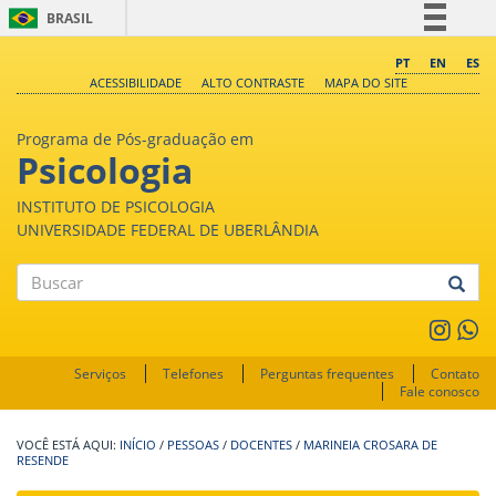
BRASIL
Simplifique!
PT
EN
ES
ACESSIBILIDADE
ALTO CONTRASTE
MAPA DO SITE
Comunica BR
Participe
Programa de Pós-graduação em
Acesso à informação
Psicologia
Legislação
INSTITUTO DE PSICOLOGIA
Canais
UNIVERSIDADE FEDERAL DE UBERLÂNDIA
Buscar
Serviços
Telefones
Perguntas frequentes
Contato
Fale conosco
INÍCIO
/
PESSOAS
/
DOCENTES
/
MARINEIA CROSARA DE
RESENDE