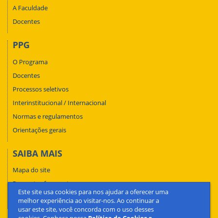
A Faculdade
Docentes
PPG
O Programa
Docentes
Processos seletivos
Interinstitucional / Internacional
Normas e regulamentos
Orientações gerais
SAIBA MAIS
Mapa do site
Perguntas frequentes
Este site usa cookies para nos ajudar a oferecer uma
Fale conosco
melhor experiência ao visitar-nos. Ao continuar a
usar este site, você concorda com o uso desses