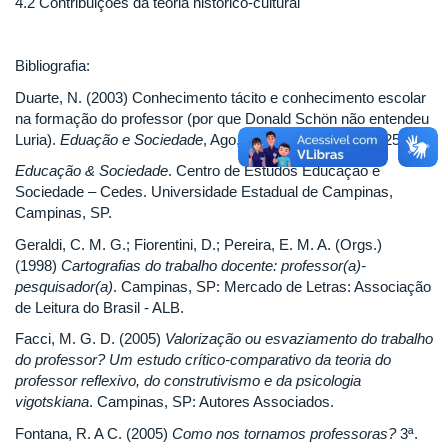
4.2 Contribuições da teoria histórico-cultural
Bibliografia:
Duarte, N. (2003) Conhecimento tácito e conhecimento escolar
na formação do professor (por que Donald Schön não entendeu
Luria).
Eduação e Sociedade
, Ago, vol.24, no.83, p.601-625.
Educação & Sociedade
. Centro de Estudos Educação e
Sociedade – Cedes. Universidade Estadual de Campinas,
Campinas, SP.
Geraldi, C. M. G.; Fiorentini, D.; Pereira, E. M. A. (Orgs.)
(1998)
Cartografias do trabalho docente: professor(a)-
pesquisador(a)
. Campinas, SP: Mercado de Letras: Associação
de Leitura do Brasil - ALB.
Facci, M. G. D. (2005)
Valorização ou esvaziamento do trabalho
do professor? Um estudo crítico-comparativo da teoria do
professor reflexivo, do construtivismo e da psicologia
vigotskiana
. Campinas, SP: Autores Associados.
Fontana, R. A C. (2005)
Como nos tornamos professoras?
3ª.