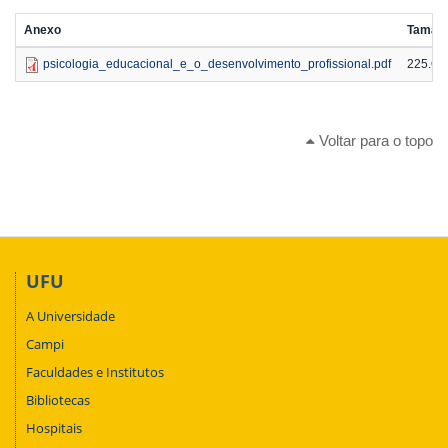
Anexo
Taman
psicologia_educacional_e_o_desenvolvimento_profissional.pdf
225.63
Voltar para o topo
UFU
A Universidade
Campi
Faculdades e Institutos
Bibliotecas
Hospitais