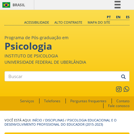
BRASIL
Simplifique!
PT
EN
ES
ACESSIBILIDADE
ALTO CONTRASTE
MAPA DO SITE
Comunica BR
Participe
Programa de Pós-graduação em
Acesso à informação
Psicologia
Legislação
INSTITUTO DE PSICOLOGIA
Canais
UNIVERSIDADE FEDERAL DE UBERLÂNDIA
Buscar
Serviços
Telefones
Perguntas frequentes
Contato
Fale conosco
INÍCIO
/
DISCIPLINAS
/
PSICOLOGIA EDUCACIONAL E O
DESENVOLVIMENTO PROFISSIONAL DO EDUCADOR (2015-2023)