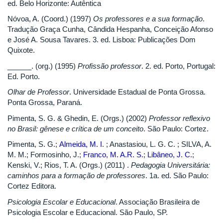
ed. Belo Horizonte: Autêntica
Nóvoa, A. (Coord.) (1997)
Os professores e a sua formação
.
Tradução Graça Cunha, Cândida Hespanha, Conceição Afonso
e José A. Sousa Tavares. 3. ed. Lisboa: Publicações Dom
Quixote.
______. (org.) (1995)
Profissão professor
. 2. ed. Porto, Portugal:
Ed. Porto.
Olhar de Professor
. Universidade Estadual de Ponta Grossa.
Ponta Grossa, Paraná.
Pimenta, S. G. & Ghedin, E. (Orgs.) (2002)
Professor reflexivo
no Brasil: gênese e crítica de um conceito
. São Paulo: Cortez.
Pimenta, S. G.;
Almeida, M. I
. ; Anastasiou, L. G. C. ; SILVA, A.
M. M.; Formosinho, J.;
Franco, M. A.R. S.
;
Libâneo, J. C.
;
Kenski, V.; Rios, T. A. (Orgs.) (2011) .
Pedagogia Universitária:
caminhos para a formação de professores
. 1a. ed. São Paulo:
Cortez Editora.
Psicologia Escolar e Educacional
. Associação Brasileira de
Psicologia Escolar e Educacional. São Paulo, SP.