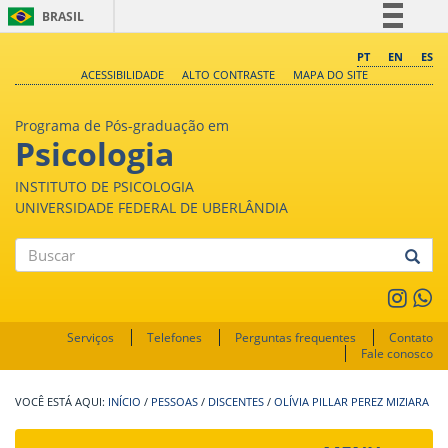
BRASIL
Simplifique!
PT
EN
ES
ACESSIBILIDADE
ALTO CONTRASTE
MAPA DO SITE
Comunica BR
Participe
Programa de Pós-graduação em
Acesso à informação
Psicologia
Legislação
INSTITUTO DE PSICOLOGIA
Canais
UNIVERSIDADE FEDERAL DE UBERLÂNDIA
Buscar
Serviços
Telefones
Perguntas frequentes
Contato
Fale conosco
INÍCIO
/
PESSOAS
/
DISCENTES
/
OLÍVIA PILLAR PEREZ MIZIARA