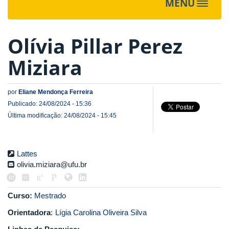
MENU
Toggle
navigat
Olívia Pillar Perez
Miziara
por
Eliane Mendonça Ferreira
Publicado: 24/08/2024 - 15:36
Última modificação: 24/08/2024 - 15:45
Lattes
olivia.miziara@ufu.br
Curso:
Mestrado
Orientadora
:
Lígia Carolina Oliveira Silva