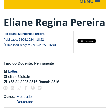
MENU
Toggle
navigat
Eliane Regina Pereira
por
Eliane Mendonça Ferreira
Publicado: 23/08/2024 - 18:52
Última modificação: 27/02/2025 - 16:48
Tipo do Docente:
Permanente
Lattes
eliane@ufu.br
+55 34 3225-8516
Ramal:
8516
Curso:
Mestrado
Doutorado