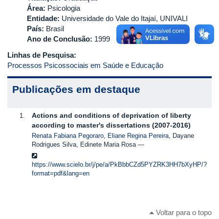
Área:
Psicologia
Entidade:
Universidade do Vale do Itajaí, UNIVALI
País:
Brasil
Ano de Conclusão:
1999
Linhas de Pesquisa:
Processos Psicossociais em Saúde e Educação
Publicações em destaque
Actions and conditions of deprivation of liberty
according to master's dissertations (2007-2016)
Renata Fabiana Pegoraro
,
Eliane Regina Pereira
, Dayane
Rodrigues Silva, Edinete Maria Rosa
https://www.scielo.br/j/pe/a/PkBbbCZd5PYZRK3HH7bXyHP/?
format=pdf&lang=en
Voltar para o topo