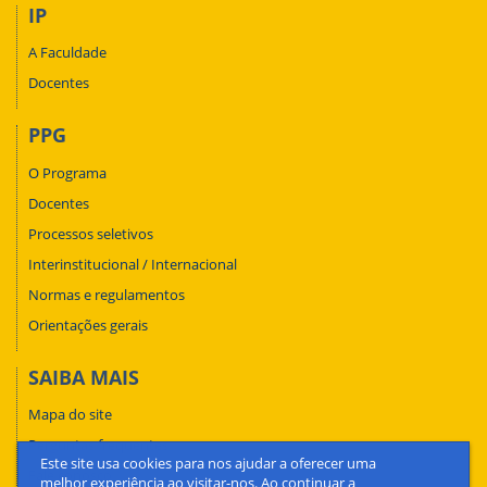
IP
A Faculdade
Docentes
PPG
O Programa
Docentes
Processos seletivos
Interinstitucional / Internacional
Normas e regulamentos
Orientações gerais
SAIBA MAIS
Mapa do site
Perguntas frequentes
Este site usa cookies para nos ajudar a oferecer uma
Fale conosco
melhor experiência ao visitar-nos. Ao continuar a