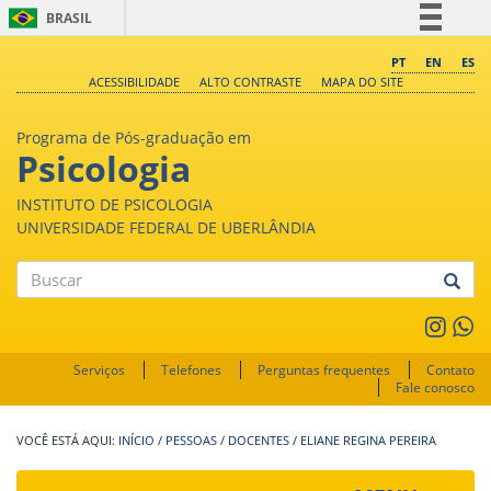
BRASIL
Simplifique!
PT
EN
ES
ACESSIBILIDADE
ALTO CONTRASTE
MAPA DO SITE
Comunica BR
Participe
Programa de Pós-graduação em
Acesso à informação
Psicologia
Legislação
INSTITUTO DE PSICOLOGIA
Canais
UNIVERSIDADE FEDERAL DE UBERLÂNDIA
Buscar
Serviços
Telefones
Perguntas frequentes
Contato
Fale conosco
INÍCIO
/
PESSOAS
/
DOCENTES
/
ELIANE REGINA PEREIRA