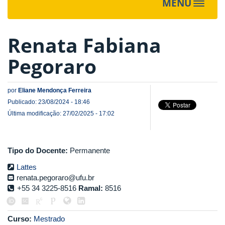
MENU
Toggle
navigat
Renata Fabiana
Pegoraro
por
Eliane Mendonça Ferreira
Publicado: 23/08/2024 - 18:46
Última modificação: 27/02/2025 - 17:02
Tipo do Docente:
Permanente
Lattes
renata.pegoraro@ufu.br
+55 34 3225-8516
Ramal:
8516
Curso:
Mestrado