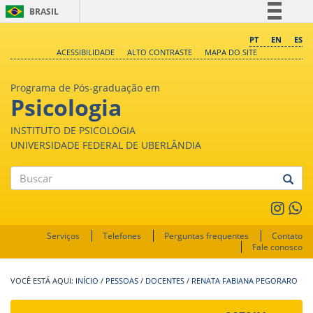
BRASIL
Simplifique!
PT
EN
ES
ACESSIBILIDADE
ALTO CONTRASTE
MAPA DO SITE
Comunica BR
Participe
Programa de Pós-graduação em
Acesso à informação
Psicologia
Legislação
INSTITUTO DE PSICOLOGIA
Canais
UNIVERSIDADE FEDERAL DE UBERLÂNDIA
Buscar
Serviços
Telefones
Perguntas frequentes
Contato
Fale conosco
INÍCIO
/
PESSOAS
/
DOCENTES
/
RENATA FABIANA PEGORARO