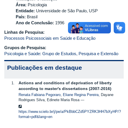
Área:
Psicologia
Entidade:
Universidade de São Paulo, USP
País:
Brasil
Ano de Conclusão:
1996
Linhas de Pesquisa:
Processos Psicossociais em Saúde e Educação
Grupos de Pesquisa:
Psicologia e Saúde: Grupo de Estudos, Pesquisa e Extensão
Publicações em destaque
Actions and conditions of deprivation of liberty
according to master's dissertations (2007-2016)
Renata Fabiana Pegoraro
,
Eliane Regina Pereira
, Dayane
Rodrigues Silva, Edinete Maria Rosa
https://www.scielo.br/j/pe/a/PkBbbCZd5PYZRK3HH7bXyHP/?
format=pdf&lang=en