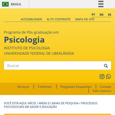
BRASIL
Simplifique!
PT
EN
ES
ACESSIBILIDADE
ALTO CONTRASTE
MAPA DO SITE
Comunica BR
Participe
Programa de Pós-graduação em
Acesso à informação
Psicologia
Legislação
INSTITUTO DE PSICOLOGIA
Canais
UNIVERSIDADE FEDERAL DE UBERLÂNDIA
Buscar
Serviços
Telefones
Perguntas frequentes
Contato
Fale conosco
INÍCIO
/
AREAS E LINHAS DE PESQUISA
/
PROCESSOS
PSICOSSOCIAIS EM SAÚDE E EDUCAÇÃO