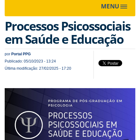
MENU
Toggle
navigat
Processos Psicossociais
em Saúde e Educação
por
Portal PPG
Publicado: 05/10/2023 - 13:24
Última modificação: 27/02/2025 - 17:20